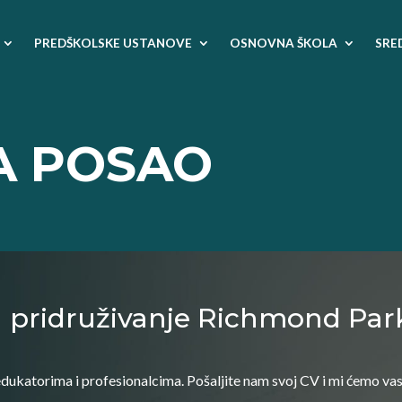
PREDŠKOLSKE USTANOVE
OSNOVNA ŠKOLA
SRE
A POSAO
za pridruživanje Richmond Pa
edukatorima i profesionalcima. Pošaljite nam svoj CV i mi ćemo va