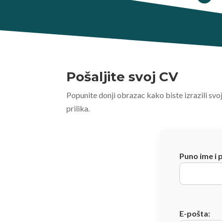
Pošaljite svoj CV
Popunite donji obrazac kako biste izrazili svo
prilika.
Puno ime i 
E-pošta: