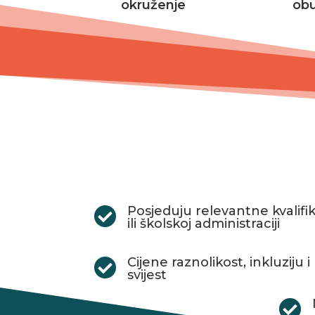
okruženje
ob
Posjeduju relevantne kvalifi

ili školskoj administraciji
Cijene raznolikost, inkluzij

svijest
