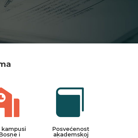
ama


 kampusi
Posvećenost
Bosne i
akademskoj