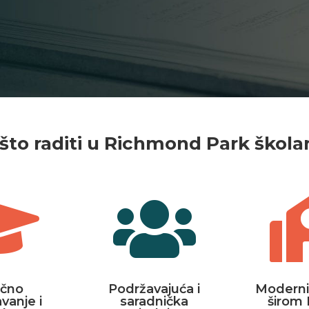
što raditi u Richmond Park škol


učno
Podržavajuća i
Moderni
vanje i
saradnička
širom 