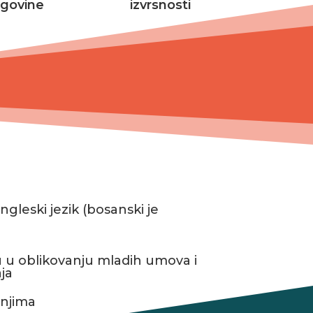
govine
izvrsnosti
gleski jezik (bosanski je
su u oblikovanju mladih umova i
ja
enjima