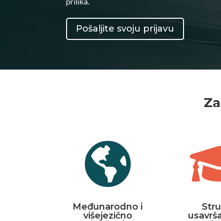
prilika.
Pošaljite svoju prijavu
Za

Međunarodno i
Str
višejezično
usavrša