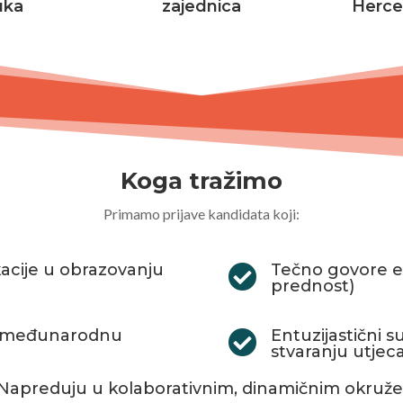
uka
zajednica
Herce
Koga tražimo
Primamo prijave kandidata koji:
kacije u obrazovanju
Tečno govore en

prednost)
u i međunarodnu
Entuzijastični 

stvaranju utjeca
Napreduju u kolaborativnim, dinamičnim okruž