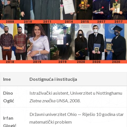
Ime
Dostignuća i institucija
Dino
Istraživački asistent, Univerzitet u Nottinghamu
Oglić
Zlatna značka UNSA, 2008.
Državni univerzitet Ohio — Riješio 10 godina star
Irfan
matematički problem
Glogić