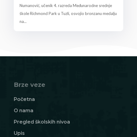
Numanović, učenik 4. razreda Međunarodne srednje
škole Richmond Park u Tuzli, osvojio bronzanu medalju
na...
Brze veze
Početna
O nama
Pregled školskih nivoa
Upis