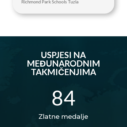
Richmond Park Schools Tuzla
USPJESI NA
MEĐUNARODNIM
TAKMIČENJIMA
84
Zlatne medalje