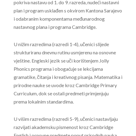
pokriva nastavu od 1. do 9. razreda, nudeći nastavni
plan i program usklađen s okvirom Kantona Sarajevo
i odabranim komponentama međunarodnog
nastavnog plana i programa Cambridge.
U nižim razredima (razredi 1-4), učenici slijede
strukturiranu dnevnu rutinu usmjerenu na osnovne
vještine. Engleski jezik se uči korištenjem Jolly
Phonics programa i obogaćuje se lekcijama
gramatike, čitanja i kreativnog pisanja. Matematika i
prirodne nauke se uvode kroz Cambridge Primary
Curriculum, dok se ostali predmeti primjenjuju
prema lokalnim standardima.
U višim razredima (razredi 5-9), učenici nastavljaju
razvijati akademsku pismenost kroz Cambridge
English i osnovne predmete poput prirodnih nauka