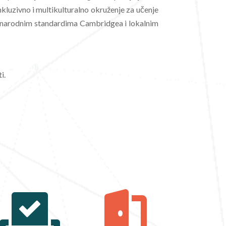
nkluzivno i multikulturalno okruženje za učenje
đunarodnim standardima Cambridgea i lokalnim
i.

