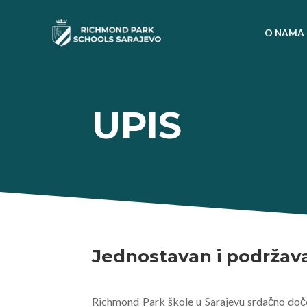
O NAMA
UPIS
Jednostavan i podržava
Richmond Park škole u Sarajevu srdačno doče