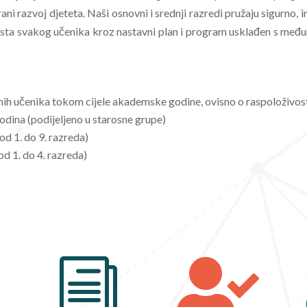
ni razvoj djeteta. Naši osnovni i srednji razredi pružaju sigurno, i
sta svakog učenika kroz nastavni plan i program usklađen s me
ih učenika tokom cijele akademske godine, ovisno o raspoloživost
odina (podijeljeno u starosne grupe)
od 1. do 9. razreda)
d 1. do 4. razreda)

i
