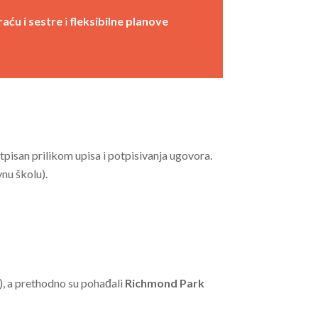
aću i sestre
i
fleksibilne planove
tpisan prilikom upisa i potpisivanja ugovora.
vnu školu).
), a prethodno su pohađali
Richmond Park