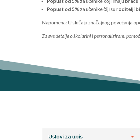
Popust od 5%
za učenike koji imaju
braću 
Popust od 5%
za učenike čiji su
roditelji b
Napomena: U slučaju značajnog povećanja operat
Za sve detalje o školarini i personaliziranu pomo
Uslovi za upis