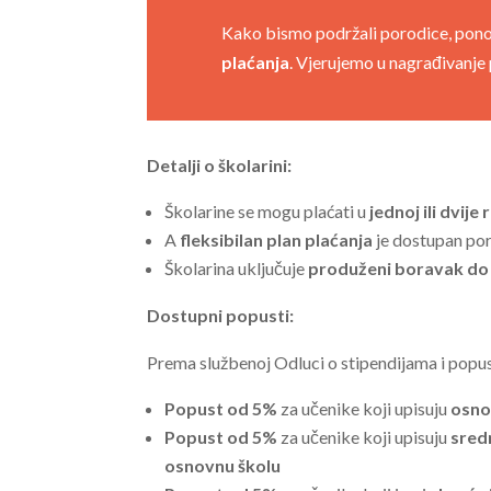
Kako bismo podržali porodice, po
plaćanja
. Vjerujemo u nagrađivanje 
Detalji o školarini:
Školarine se mogu plaćati u
jednoj ili dvij
A
fleksibilan plan plaćanja
je dostupan por
Školarina uključuje
produženi boravak do
Dostupni popusti:
Prema službenoj Odluci o stipendijama i popus
Popust od 5%
za učenike koji upisuju
osno
Popust od 5%
za učenike koji upisuju
sred
osnovnu školu