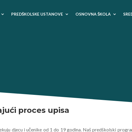
PREDŠKOLSKE USTANOVE
OSNOVNA ŠKOLA
SRE
jući proces upisa
kuju djecu i učenike od 1 do 19 godina. Naš predškolski program