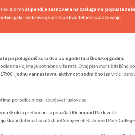
nosno nudimo
stipendije zasnovane na zaslugama
,
popuste za br
potencijala i olakšavanje pristupa kvalitetnom obrazovanju.
e rate po polugodištu
, sa
dva polugodišta u školskoj godini
.
odicama kojima je potrebno više rata. Ovaj plan mora biti lično po
 17:00
i
jednu vannastavnu aktivnost sedmično
(za vrtić i osno
tima, porodice mogu ispunjavati uslove za:
vnu školu
a prethodno su pohađali
Richmond Park vrtić
nju školu
(International School Sarajevo ili Richmond Park College