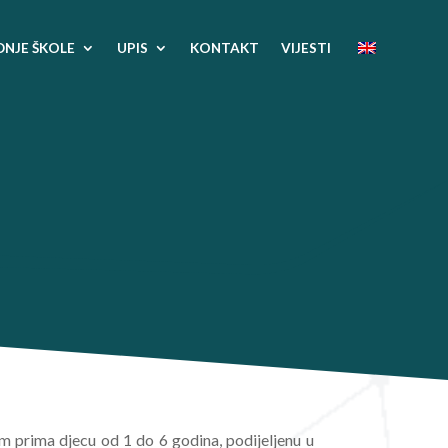
DNJE ŠKOLE
UPIS
KONTAKT
VIJESTI
 prima djecu od 1 do 6 godina, podijeljenu u