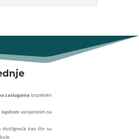
ednje
 na zaslugama
izuzetnim
 ispitom
usmjerenim na
a dostignuća kao što su
kole.