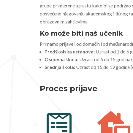
grupe primjerene uzrastu kako bi se podržao ra
posvećeno njegovanju akademskog i ličnog ra
obrazovnim zahtjevima.
Ko može biti naš učenik
Primamo prijave i od domaćih i od međunarodn
Predškolska ustanova:
Uzrast od 1 do 6 g
Osnovna škola:
Uzrast od 6 do 15 godina (
Srednja škola:
Uzrast od 15 do 19 godina (o
Proces prijave
