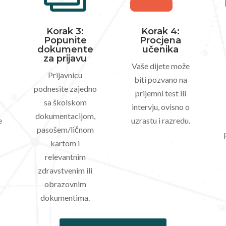
Korak 3:
Korak 4:
Popunite
Procjena
dokumente
učenika
za prijavu
Vaše dijete može
Prijavnicu
biti pozvano na
podnesite zajedno
prijemni test ili
sa školskom
intervju, ovisno o
dokumentacijom,
e
uzrastu i razredu.
pasošem/ličnom
kartom i
relevantnim
zdravstvenim ili
obrazovnim
dokumentima.