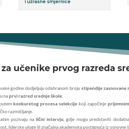
i uzrasne smjernice
 za učenike prvog razreda sr
vake godine dodjeljuju odabranom broju
stipendije zasnovane
ju na
prvi razred srednje škole
.
u putem
konkuretog procesa selekcije
koji započinje
prijemnim
čko razmišljanje.
zatim pozivaju na
lični intervju
, gdje mogu predstaviti dodatn
ost, liderske uloge ili značajna akademska postignuća iz osnovne š