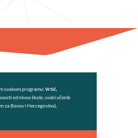
nim svakom programu:
Vrtić,
isnosti od nivoa škole, svaki učenik
m za Bosnu i Hercegovinu),