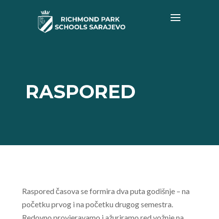
RASPORED
Raspored časova se formira dva puta godišnje – na
početku prvog i na početku drugog semestra.
Redovno provjeravamo i ažuriramo red vožnje na