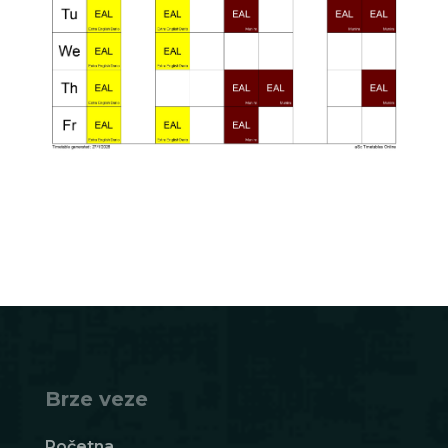
Brze veze
Početna